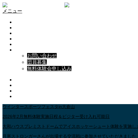
メニュー
KINGS HOME
ABOUT
KINGS NEWS
HOCKEY INFORMATION
SCHEDULE
CONTACT
お問い合わせ
団員募集
無料体験会申し込み
Facebook
Pinterest
Youtube
RSS
ウインタースポーツフェスタin大倉山
2026年2月無料体験実施日程＆ビジター受け入れ可能日
大和ハウスプレミストドームでアイスホッケーシュート体験を実施し
月寒ストロンガーさんが出場する交流戦に参加させていただきました