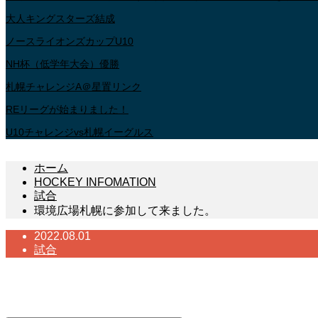
大人キングスターズ結成
ノースライオンズカップU10
NH杯（低学年大会）優勝
札幌チャレンジA＠星置リンク
REリーグが始まりました！
U10チャレンジvs札幌イーグルス
ホーム
HOCKEY INFOMATION
試合
環境広場札幌に参加して来ました。
2022.08.01
試合
環境広場札幌に参加して来ました