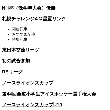
NH杯（低学年大会）優勝
札幌チャレンジA＠星置リンク
関連記事
おすすめ記事
特集記事
東日本交流リーグ
初の試合参加
REリーグ
ノースライオンズカップ
第44回全道小学生アイスホッケー選手権大会
ノースライオンズカップU10