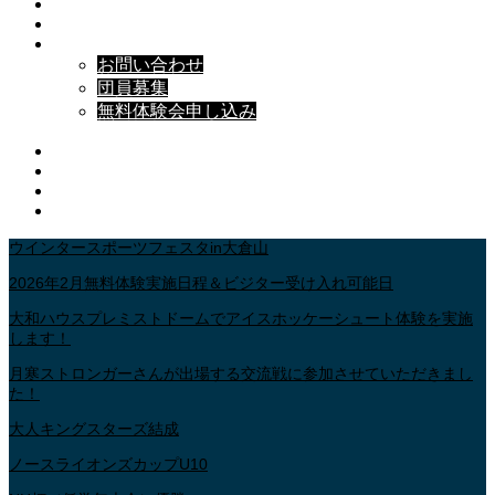
HOCKEY INFORMATION
SCHEDULE
CONTACT
お問い合わせ
団員募集
無料体験会申し込み
Facebook
Pinterest
Youtube
RSS
ウインタースポーツフェスタin大倉山
2026年2月無料体験実施日程＆ビジター受け入れ可能日
大和ハウスプレミストドームでアイスホッケーシュート体験を実施
します！
月寒ストロンガーさんが出場する交流戦に参加させていただきまし
た！
大人キングスターズ結成
ノースライオンズカップU10