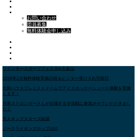
HOCKEY INFORMATION
SCHEDULE
CONTACT
お問い合わせ
団員募集
無料体験会申し込み
Facebook
Pinterest
Youtube
RSS
ウインタースポーツフェスタin大倉山
2026年2月無料体験実施日程＆ビジター受け入れ可能日
大和ハウスプレミストドームでアイスホッケーシュート体験を実施
します！
月寒ストロンガーさんが出場する交流戦に参加させていただきまし
た！
大人キングスターズ結成
ノースライオンズカップU10